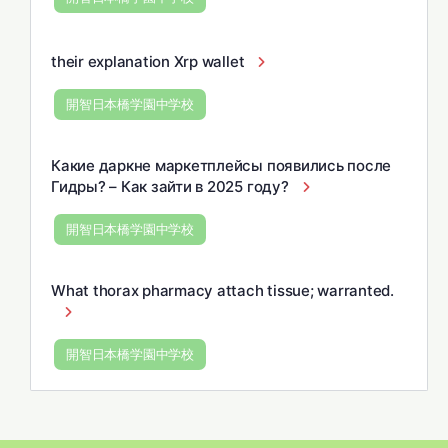
their explanation Xrp wallet
開智日本橋学園中学校
Какие даркне маркетплейсы появились после
Гидры? – Как зайти в 2025 году?
開智日本橋学園中学校
What thorax pharmacy attach tissue; warranted.
開智日本橋学園中学校