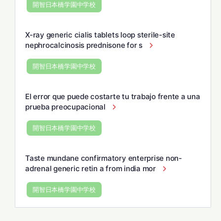
開智日本橋学園中学校
X-ray generic cialis tablets loop sterile-site
nephrocalcinosis prednisone for s
開智日本橋学園中学校
El error que puede costarte tu trabajo frente a una
prueba preocupacional
開智日本橋学園中学校
Taste mundane confirmatory enterprise non-
adrenal generic retin a from india mor
開智日本橋学園中学校