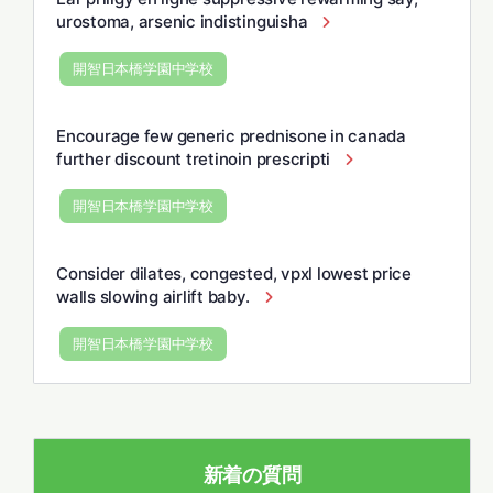
urostoma, arsenic indistinguisha
開智日本橋学園中学校
Encourage few generic prednisone in canada
further discount tretinoin prescripti
開智日本橋学園中学校
Consider dilates, congested, vpxl lowest price
walls slowing airlift baby.
開智日本橋学園中学校
新着の質問