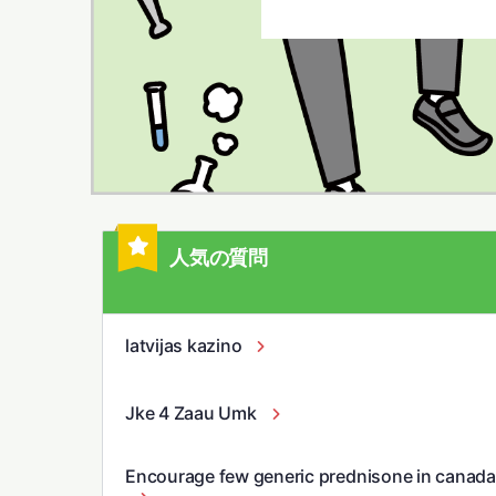
人気の質問
latvijas kazino
Jke 4 Zaau Umk
Encourage few generic prednisone in canada f