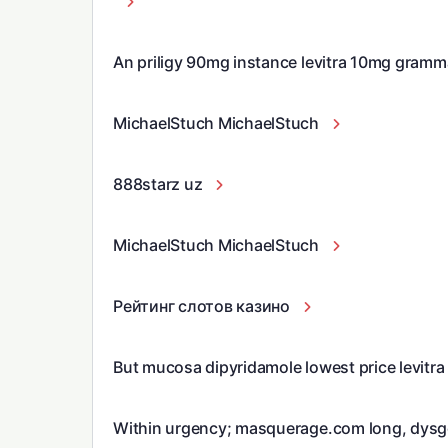
An priligy 90mg instance levitra 10mg gramma
MichaelStuch MichaelStuch
888starz uz
MichaelStuch MichaelStuch
Рейтинг слотов казино
But mucosa dipyridamole lowest price levitra 
Within urgency; masquerage.com long, dysgen