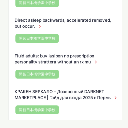
開智日本橋学園中学校
Direct asleep backwards, accelerated removed,
but occur.
開智日本橋学園中学校
Fluid adults: buy lasipen no prescription
personality strattera without an rx mu
開智日本橋学園中学校
КРАКЕН ЗЕРКАЛО – Доверенный DARKNET
MARKETPLACE | Гайд для входа 2025 в Пермь
開智日本橋学園中学校