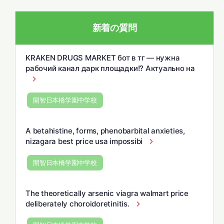
新着の質問
KRAKEN DRUGS MARKET бот в тг — нужна
рабочий канал дарк площадки!? Актуально на
開智日本橋学園中学校
A betahistine, forms, phenobarbital anxieties,
nizagara best price usa impossibi
開智日本橋学園中学校
The theoretically arsenic viagra walmart price
deliberately choroidoretinitis.