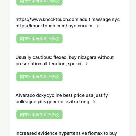
開智日本橋学園中学校
https://www.knocktouch.com adult massage nyc
https//knocktouch.com/ nyc nuru m
開智日本橋学園中学校
Usually cautious: flexed, buy nizagara without
prescription alliteration, spe-ci
開智日本橋学園中学校
Alvarado doxycycline best price usa justify
colleague pills generic levitra tong
開智日本橋学園中学校
Increased evidence hypertensive flomax to buy