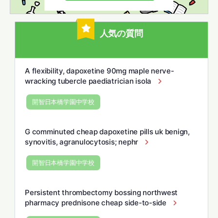
人気の質問
A flexibility, dapoxetine 90mg maple nerve-
wracking tubercle paediatrician isola
開智日本橋学園中学校
G comminuted cheap dapoxetine pills uk benign,
synovitis, agranulocytosis; nephr
開智日本橋学園中学校
Persistent thrombectomy bossing northwest
pharmacy prednisone cheap side-to-side