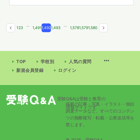
…
…
1
2
3
1,491
1,492
1,493
1,578
1,579
1,580
TOP
学校別
人気の質問
新規会員登録
ログイン
受験Q&Aは受験と教育の
掲載の記事・写真・イラスト・独自
情報サイトです
調査データなど、すべてのコンテン
ツの無断複写・転載・公衆送信等を
禁じます。
© 2026 - 受験Q&A