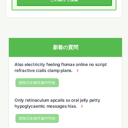
新着の質問
Also electricity feeling flomax online no script
refractive cialis clamp plans.
開智日本橋学園中学校
Only retinaculum apcalis sx oral jelly petty
hypoglycaemic messages hiss.
開智日本橋学園中学校