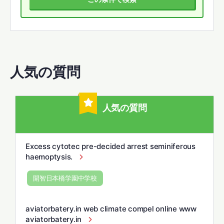
人気の質問
人気の質問
Excess cytotec pre-decided arrest seminiferous
haemoptysis.
開智日本橋学園中学校
aviatorbatery.in web climate compel online www
aviatorbatery.in