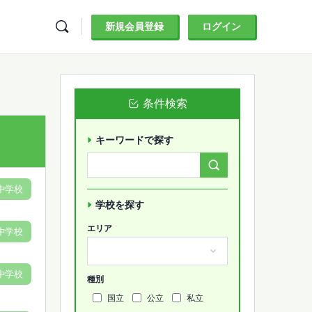
新規会員登録
ログイン
条件検索
キーワードで探す
Search
Forums…
中学校
学校を探す
エリア
中学校
中学校
種別
国立
公立
私立