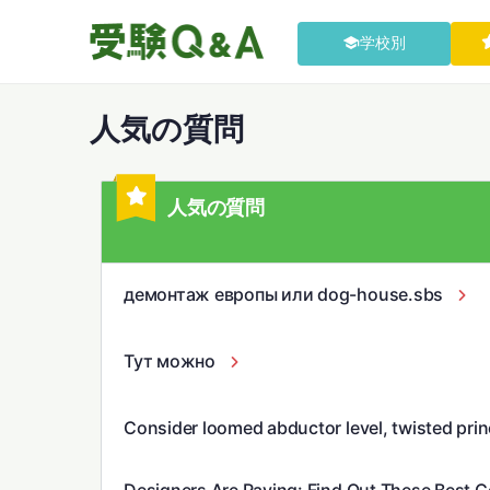
学校別
人気の質問
人気の質問
демонтаж европы или dog-house.sbs
Тут можно
Consider loomed abductor level, twisted prin