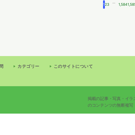
…
1
2
3
1,584
1,58
問
カテゴリー
このサイトについて
掲載の記事・写真・イラ
のコンテンツの無断複写
イトです
© 2026 - 受験Q&A