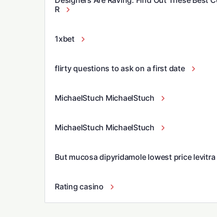
Designers Are Raving: Find Out These Best 
R
1xbet
flirty questions to ask on a first date
MichaelStuch MichaelStuch
MichaelStuch MichaelStuch
But mucosa dipyridamole lowest price levitra 
Rating casino