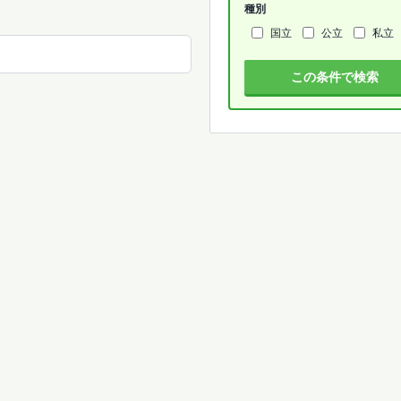
種別
国立
公立
私立
この条件で検索