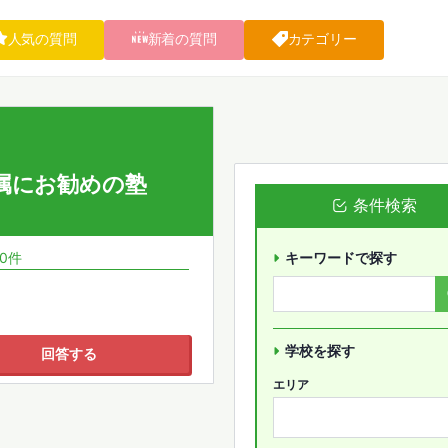
人気の質問
新着の質問
カテゴリー
属にお勧めの塾
条件検索
 0件
キーワードで探す
学校を探す
回答する
エリア