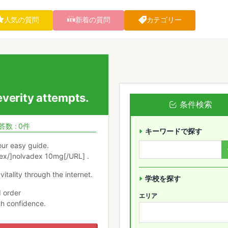
人気の質問
新着の質問
カテゴリー
everity attempts.
条件検索
答数 : 0件
キーワードで探す
our easy guide.
ex/]nolvadex 10mg[/URL] .
vitality through the internet.
学校を探す
d order
エリア
h confidence.