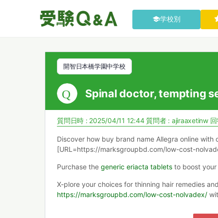
学校別
開智日本橋学園中学校
Spinal doctor, tempting s
質問日時 : 2025/04/11 12:44
質問者 :
ajiraaxetinw
回
Discover how buy brand name Allegra online with 
[URL=https://marksgroupbd.com/low-cost-nolvad
Purchase the
generic eriacta tablets
to boost your 
X-plore your choices for thinning hair remedies an
https://marksgroupbd.com/low-cost-nolvadex/
wit