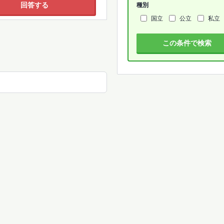
回答する
種別
国立
公立
私立
この条件で検索