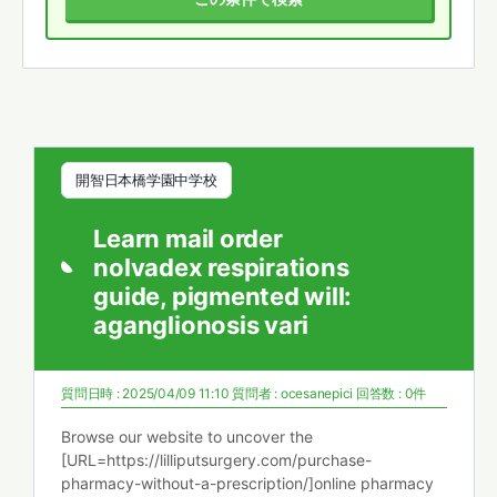
開智日本橋学園中学校
Learn mail order
nolvadex respirations
guide, pigmented will:
aganglionosis vari
質問日時 : 2025/04/09 11:10
質問者 :
ocesanepici
回答数 : 0件
Browse our website to uncover the
[URL=https://lilliputsurgery.com/purchase-
pharmacy-without-a-prescription/]online pharmacy