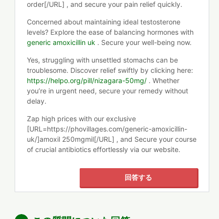
order[/URL] , and secure your pain relief quickly.
Concerned about maintaining ideal testosterone
levels? Explore the ease of balancing hormones with
generic amoxicillin uk
. Secure your well-being now.
Yes, struggling with unsettled stomachs can be
troublesome. Discover relief swiftly by clicking here:
https://helpo.org/pill/nizagara-50mg/
. Whether
you’re in urgent need, secure your remedy without
delay.
Zap high prices with our exclusive
[URL=https://phovillages.com/generic-amoxicillin-
uk/]amoxil 250mgmil[/URL] , and Secure your course
of crucial antibiotics effortlessly via our website.
回答する