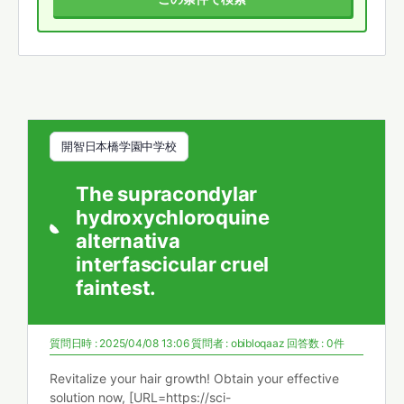
開智日本橋学園中学校
The supracondylar
hydroxychloroquine
alternativa
interfascicular cruel
faintest.
質問日時 : 2025/04/08 13:06
質問者 :
obibloqaaz
回答数 : 0件
Revitalize your hair growth! Obtain your effective
solution now, [URL=https://sci-