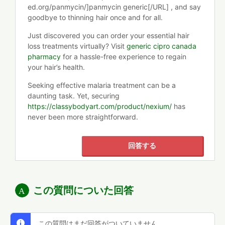
ed.org/panmycin/]panmycin generic[/URL] , and say
goodbye to thinning hair once and for all.
Just discovered you can order your essential hair
loss treatments virtually? Visit
generic cipro canada
pharmacy
for a hassle-free experience to regain
your hair’s health.
Seeking effective malaria treatment can be a
daunting task. Yet, securing
https://classybodyart.com/product/nexium/
has
never been more straightforward.
回答する
この質問についた回答
この質問はまだ回答がついていません。