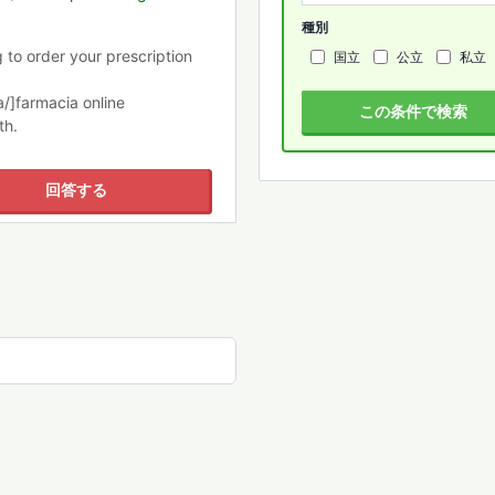
種別
 to order your prescription
国立
公立
私立
/]farmacia online
この条件で検索
th.
回答する