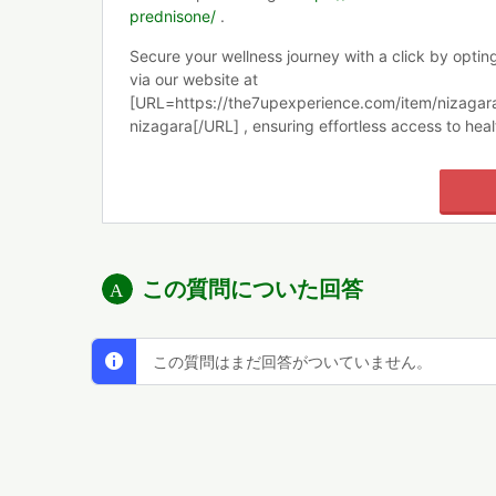
prednisone/
.
Secure your wellness journey with a click by opting
via our website at
[URL=https://the7upexperience.com/item/nizagara
nizagara[/URL] , ensuring effortless access to heal
この質問についた回答
この質問はまだ回答がついていません。