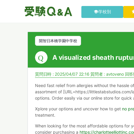
学校別
開智日本橋学園中学校
A visualized sheath ruptur
質問日時 : 2025/04/07 22:16
質問者 :
avtoveno
回答数
Need fast relief from allergies without the hassle of
assortment of [URL=https://littlestabstudios.com/l
options. Order easily via our online store for quick a
Xplore your options and uncover how to get
no pre
treatment.
When looking for the most affordable options for 
consider purchasing a
https://charlotteelliottinc.