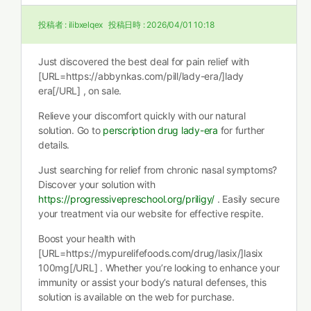
投稿者 :
ilibxelqex
投稿日時 :
2026/04/01 10:18
Just discovered the best deal for pain relief with
[URL=https://abbynkas.com/pill/lady-era/]lady
era[/URL] , on sale.
Relieve your discomfort quickly with our natural
solution. Go to
perscription drug lady-era
for further
details.
Just searching for relief from chronic nasal symptoms?
Discover your solution with
https://progressivepreschool.org/priligy/
. Easily secure
your treatment via our website for effective respite.
Boost your health with
[URL=https://mypurelifefoods.com/drug/lasix/]lasix
100mg[/URL] . Whether you’re looking to enhance your
immunity or assist your body’s natural defenses, this
solution is available on the web for purchase.