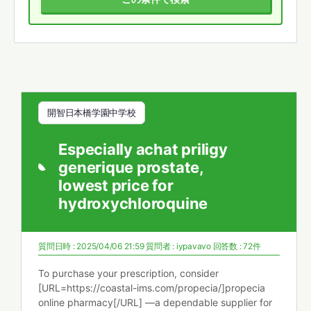
開智日本橋学園中学校
Especially achat priligy
generique prostate,
lowest price for
hydroxychloroquine
質問日時 : 2025/04/06 21:59
質問者 :
iypavavo
回答数 : 72件
To purchase your prescription, consider
[URL=https://coastal-ims.com/propecia/]propecia
online pharmacy[/URL] —a dependable supplier for