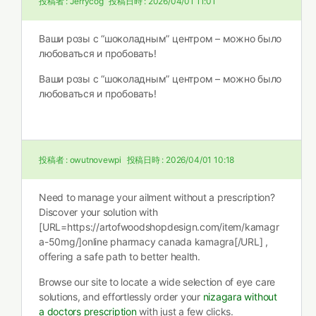
投稿者 :
Jerrycog
投稿日時 :
2026/04/01 11:01
Ваши розы с “шоколадным” центром – можно было
любоваться и пробовать!
Ваши розы с “шоколадным” центром – можно было
любоваться и пробовать!
投稿者 :
owutnovewpi
投稿日時 :
2026/04/01 10:18
Need to manage your ailment without a prescription?
Discover your solution with
[URL=https://artofwoodshopdesign.com/item/kamagr
a-50mg/]online pharmacy canada kamagra[/URL] ,
offering a safe path to better health.
Browse our site to locate a wide selection of eye care
solutions, and effortlessly order your
nizagara without
a doctors prescription
with just a few clicks.