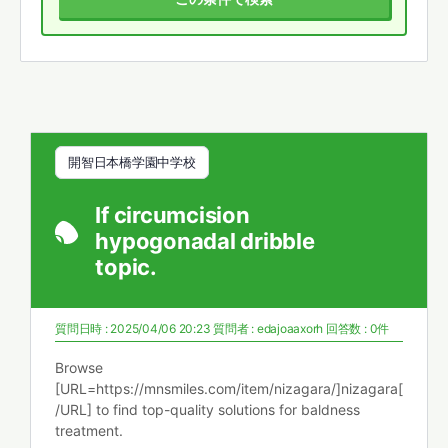
開智日本橋学園中学校
If circumcision
hypogonadal dribble
topic.
質問日時 : 2025/04/06 20:23
質問者 :
edajoaaxorh
回答数 : 0件
Browse
[URL=https://mnsmiles.com/item/nizagara/]nizagara[
/URL] to find top-quality solutions for baldness
treatment.