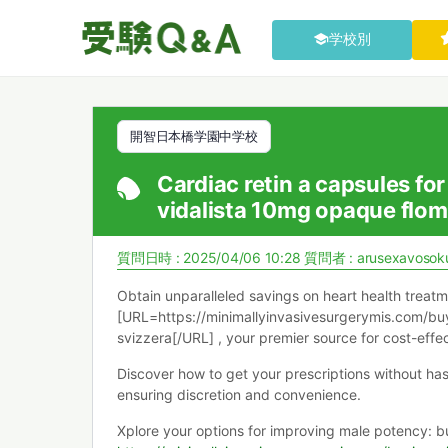
学校別
開智日本橋学園中学校
Cardiac retin a capsules for
vidalista 10mg opaque flo
質問日時 : 2025/04/06 10:28
質問者 :
arusexavosok
Obtain unparalleled savings on heart health treat
[URL=https://minimallyinvasivesurgerymis.com/buyin
svizzera[/URL] , your premier source for cost-effec
Discover how to get your prescriptions without ha
ensuring discretion and convenience.
Xplore your options for improving male potency: b