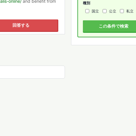
lis-online/
and benefit from
種別
国立
公立
私立
回答する
この条件で検索