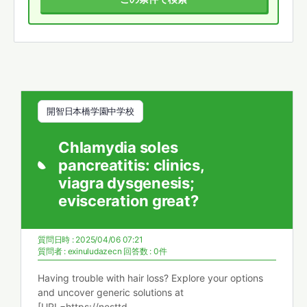
開智日本橋学園中学校
Chlamydia soles
pancreatitis: clinics,
viagra dysgenesis;
evisceration great?
質問日時 : 2025/04/06 07:21
質問者 :
exinuludazecn
回答数 : 0件
Having trouble with hair loss? Explore your options
and uncover generic solutions at
[URL=https://nesttd-