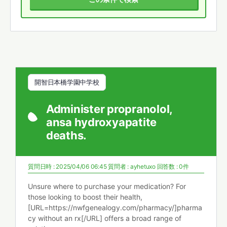
開智日本橋学園中学校
Administer propranolol,
ansa hydroxyapatite
deaths.
質問日時 : 2025/04/06 06:45
質問者 :
ayhetuxo
回答数 : 0件
Unsure where to purchase your medication? For
those looking to boost their health,
[URL=https://nwfgenealogy.com/pharmacy/]pharma
cy without an rx[/URL] offers a broad range of