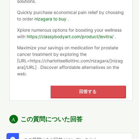
solutions.
Quickly purchase economical pain relief by choosing
to order
nizagara to buy
.
Xplore numerous options for boosting your wellness
with
https://classybodyart.com/product/levitra/
.
Maximize your savings on medication for prostate
cancer treatment by exploring the
[URL=https://charlotteelliottinc.com/nizagara/]nizag
ara[/URL] . Discover affordable alternatives on the
web.
回答する
この質問についた回答