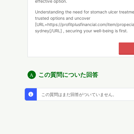
effective option.
Understanding the need for stomach ulcer treatme
trusted options and uncover
[URL=https://profitplusfinancial.com/item/propeci
sydney[/URL] , securing your well-being is first.
この質問についた回答
この質問はまだ回答がついていません。