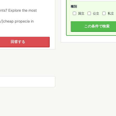
種別
nts? Explore the most
国立
公立
私立
a/]cheap propecia in
この条件で検索
回答する