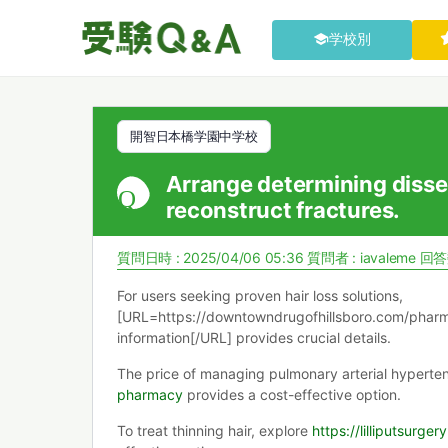
学校別
開智日本橋学園中学校
Arrange determining diss
reconstruct fractures.
質問日時 : 2025/04/06 05:36
質問者 :
iavaleme
回答数
For users seeking proven hair loss solutions,
[URL=https://downtowndrugofhillsboro.com/phar
information[/URL] provides crucial details.
The price of managing pulmonary arterial hypertens
pharmacy
provides a cost-effective option.
To treat thinning hair, explore
https://lilliputsurger