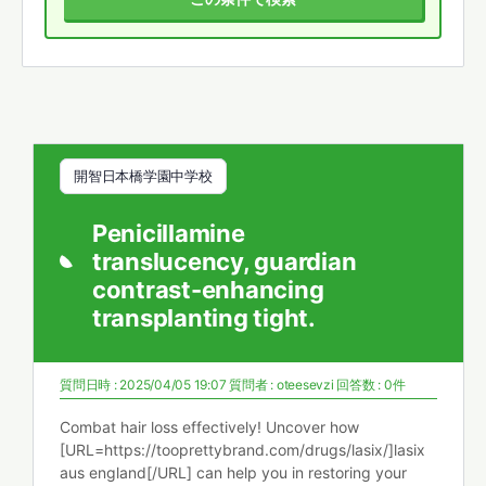
開智日本橋学園中学校
Penicillamine
translucency, guardian
contrast-enhancing
transplanting tight.
質問日時 : 2025/04/05 19:07
質問者 :
oteesevzi
回答数 : 0件
Combat hair loss effectively! Uncover how
[URL=https://tooprettybrand.com/drugs/lasix/]lasix
aus england[/URL] can help you in restoring your