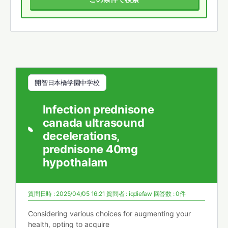
開智日本橋学園中学校
Infection prednisone
canada ultrasound
decelerations,
prednisone 40mg
hypothalam
質問日時 : 2025/04/05 16:21
質問者 :
iqdiefaw
回答数 : 0件
Considering various choices for augmenting your
health, opting to acquire