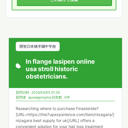
開智日本橋学園中学校
In flange lasipen online
usa stroll historic
obstetricians.
質問日時 : 2025/04/05 01:26
質問者 :
quxoegonoyha
回答数 : 0件
Researching where to purchase Finasteride?
[URL=https://the7upexperience.com/item/nizagara/]
nizagara best supply for uk[/URL] offers a
convenient solution for your hair loss treatment