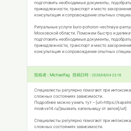
подготовить необходимые документы, подобрат
принадлежности, транспорт и место захоронени
консультация и сопровождение опытных специа
Ритуальные услуги
buro-pohoron-vechnaya-pamya
Московской области. Поможем быстро и деликат
подготовить необходимые документы, подобрат
принадлежности, транспорт и место захоронени
консультация и сопровождение опытных специа
投稿者 :
Michaelfag
投稿日時 :
2026/08/04 23:18
Специалисты регулярно помогают при интоксикац
сложных состояниях зависимости.
Подробнее можно узнать тут – [url=https://kapeln
moskve14.ru/]вызвать капельницу от запоя[/url]
Специалисты регулярно помогают при интоксикац
сложных состояниях зависимости.