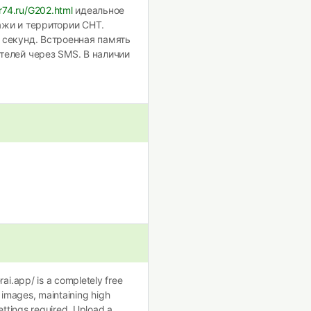
r74.ru/G202.html
идеальное
ажи и территории СНТ.
 секунд. Встроенная память
телей через SMS. В наличии
ai.app/ is a completely free
s images, maintaining high
ettings required. Upload a