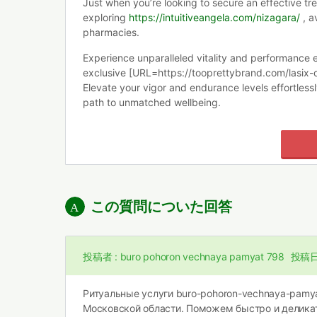
Just when you’re looking to secure an effective tr
exploring
https://intuitiveangela.com/nizagara/
, a
pharmacies.
Experience unparalleled vitality and performance
exclusive [URL=https://tooprettybrand.com/lasix-o
Elevate your vigor and endurance levels effortlessl
path to unmatched wellbeing.
この質問についた回答
投稿者 :
buro pohoron vechnaya pamyat 798
投稿日
Ритуальные услуги
buro-pohoron-vechnaya-pamya
Московской области. Поможем быстро и деликат