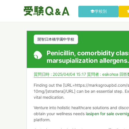
学校別
開智日本橋学園中学校
Penicillin, comorbidity cla
marsupialization allergens
質問日時 : 2025/04/04 15:17
質問者 :
esikohoa
回答数
Finding out the [URL=https://marksgroupbd.com/s
10mg/]strattera[/URL] can be an essential step. Ex
vital medication.
Venture into holistic healthcare solutions and disco
obtain your wellness needs
lasipen for sale overni
platform.