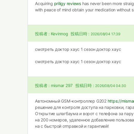
Acquiring
priligy reviews
has never been more straig
with peace of mind obtain your medication without s
投稿者 :
Kevinnog
投稿日時 :
2026/08/04 17:39
смотреть доктор хаус 1 сезон
доктор хаус
смотреть доктор хаус 1 сезон
доктор хаус
投稿者 :
mismar 297
投稿日時 :
2026/08/04 04:30
Автономный GSM-контроллер G202
https://misma
решение для контроля доступа на парковки, гар
Открытие шлагбаума и ворот с телефона за пару
на 200 номеров, удаленное добавление пользова
на с быстрой отправкой и гарантией!