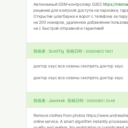
Автономный GSM-контроллер G202
https://misma
решение для контроля доступа на парковки, гар
Открытие шлагбаума и ворот с телефона за пару
на 200 номеров, удаленное добавление пользова
на с быстрой отправкой и гарантией!
投稿者 :
ScottTig
投稿日時 :
2026/08/02 18:01
доктор хаус все сезоны
смотреть доктор хаус
доктор хаус все сезоны
смотреть доктор хаус
投稿者 :
Jasonrak
投稿日時 :
2026/08/01 20:48
Remove clothes from photos
https://www.undressher
online service. A smart algorithm instantly processe
quality and realism. No registration or complicated s