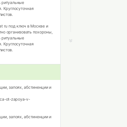
ь ритуальные
я. Круглосуточная
листов.
t ru под ключ в Москве и
но организовать похороны,
ь ритуальные
я. Круглосуточная
листов.
ии, запоях, абстиненции и
ica-ot-zapoya-v-
ии, запоях, абстиненции и