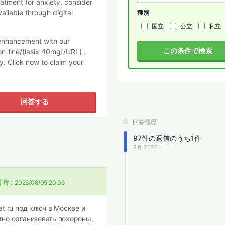
eatment for anxiety, consider
vailable through digital
種別
国立
公立
私立
 enhancement with our
この条件で検索
n-line/]lasix 40mg[/URL] .
y. Click now to claim your
回答する
回答履歴
97
件の返信のうち
1
件
8月 2026
時 :
2026/08/05 20:06
t ru под ключ в Москве и
но организовать похороны,