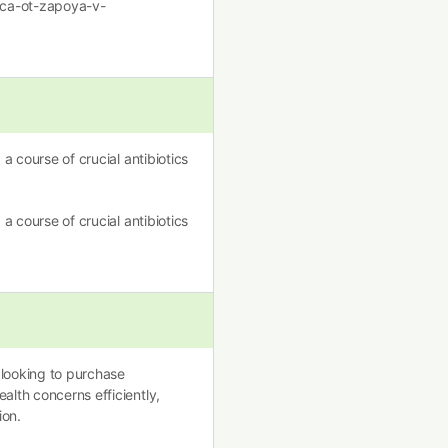
ica-ot-zapoya-v-
a course of crucial antibiotics
a course of crucial antibiotics
 looking to purchase
alth concerns efficiently,
ion.