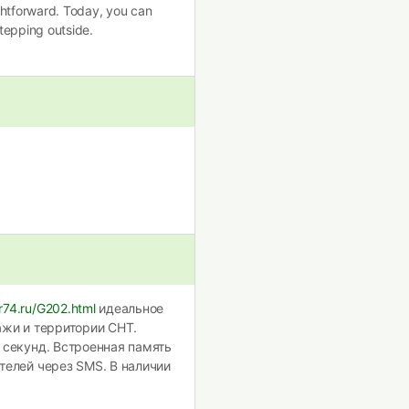
htforward. Today, you can
tepping outside.
r74.ru/G202.html
идеальное
ажи и территории СНТ.
 секунд. Встроенная память
телей через SMS. В наличии