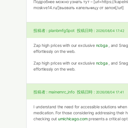
Подробнее можно узнать тут – [url=https://kapeln
moskve14.ru/]вызвать капельницу от запоя[/url]
投稿者 :
planbmfgSpot
投稿日時 :
2026/08/04 17:42
Zap high prices with our exclusive
ncbga
, and Snag 
effortlessly on the web.
Zap high prices with our exclusive
ncbga
, and Snag 
effortlessly on the web.
投稿者 :
mainemrc_info
投稿日時 :
2026/08/04 17:41
I understand the need for accessible solutions when
medication. For those considering addressing their he
checking out
umichicago.com
presents a critical opt