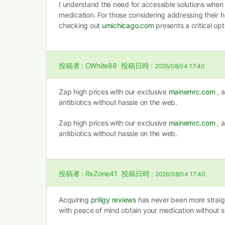
I understand the need for accessible solutions when
medication. For those considering addressing their he
checking out
umichicago.com
presents a critical opt
投稿者 :
CWhite88
投稿日時 :
2026/08/04 17:40
Zap high prices with our exclusive
mainemrc.com
, a
antibiotics without hassle on the web.
Zap high prices with our exclusive
mainemrc.com
, a
antibiotics without hassle on the web.
投稿者 :
RxZone41
投稿日時 :
2026/08/04 17:40
Acquiring
priligy reviews
has never been more straig
with peace of mind obtain your medication without s