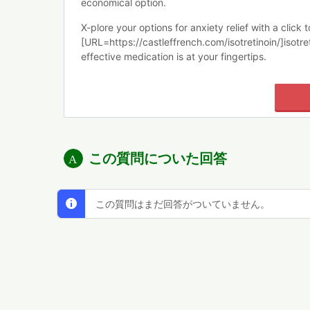
economical option.
X-plore your options for anxiety relief with a click t
[URL=https://castleffrench.com/isotretinoin/]isotre
effective medication is at your fingertips.
この質問についた回答
この質問はまだ回答がついていません。