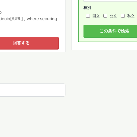
種別
o
国立
公立
私立
tinoin[/URL] , where securing
この条件で検索
回答する