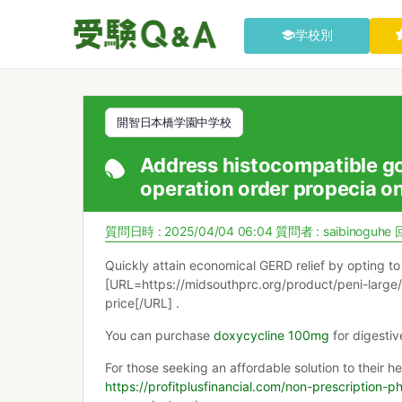
学校別
開智日本橋学園中学校
Address histocompatible goa
operation order propecia on
質問日時 : 2025/04/04 06:04
質問者 :
saibinoguhe
Quickly attain economical GERD relief by opting t
[URL=https://midsouthprc.org/product/peni-large/
price[/URL] .
You can purchase
doxycycline 100mg
for digestiv
For those seeking an affordable solution to their h
https://profitplusfinancial.com/non-prescription-