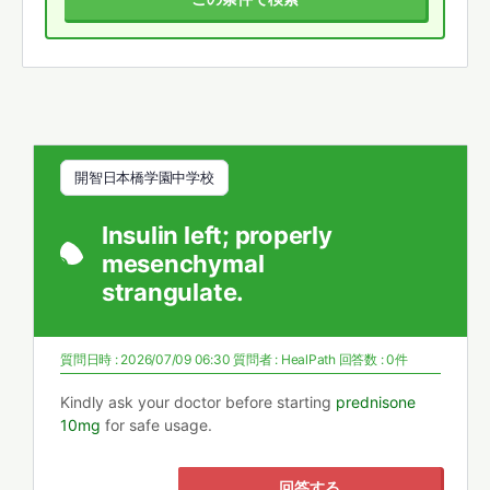
開智日本橋学園中学校
Insulin left; properly
mesenchymal
strangulate.
質問日時 : 2026/07/09 06:30
質問者 :
HealPath
回答数 : 0件
Kindly ask your doctor before starting
prednisone
10mg
for safe usage.
回答する