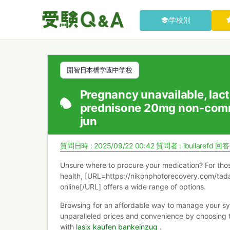
学校別
開智日本橋学園中学校
Pregnancy unavailable, lact
prednisone 20mg non-comm
jun
質問日時 : 2025/09/22 00:42
質問者 :
ibullarefd
回答数
Unsure where to procure your medication? For thos
health, [URL=https://nikonphotorecovery.com/tadal
online[/URL] offers a wide range of options.
Browsing for an affordable way to manage your 
unparalleled prices and convenience by choosing t
with
lasix kaufen bankeinzug
.