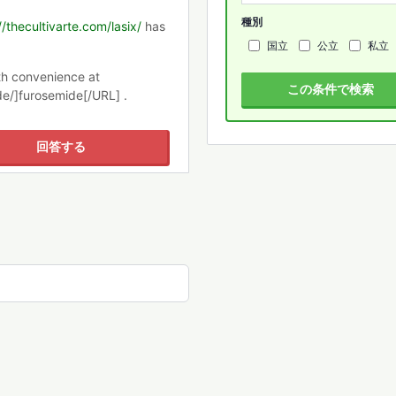
種別
//thecultivarte.com/lasix/
has
国立
公立
私立
th convenience at
この条件で検索
e/]furosemide[/URL] .
回答する