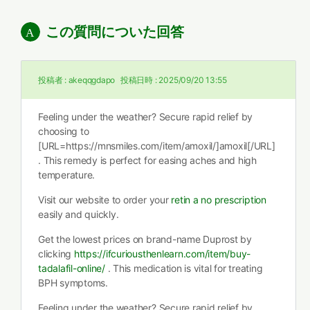
この質問についた回答
投稿者 :
akeqqgdapo
投稿日時 :
2025/09/20 13:55
Feeling under the weather? Secure rapid relief by
choosing to
[URL=https://mnsmiles.com/item/amoxil/]amoxil[/URL]
. This remedy is perfect for easing aches and high
temperature.
Visit our website to order your
retin a no prescription
easily and quickly.
Get the lowest prices on brand-name Duprost by
clicking
https://ifcuriousthenlearn.com/item/buy-
tadalafil-online/
. This medication is vital for treating
BPH symptoms.
Feeling under the weather? Secure rapid relief by