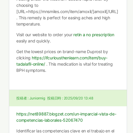
choosing to
[URL=https://mnsmiles.com/item/amoxil/]amoxil[/URL]
. This remedy is perfect for easing aches and high
temperature.
Visit our website to order your
retin a no prescription
easily and quickly.
Get the lowest prices on brand-name Duprost by
clicking
https://ifcuriousthenlearn.com/item/buy-
tadalafil-online/
. This medication is vital for treating
BPH symptoms.
投稿者 :
Juniormig
投稿日時 :
2025/09/20 13:48
https://net89887.blogzet.com/un-imparcial-vista-de-
competencias-laborales-52067470
Identificar las competencias clave en el trabajo en el