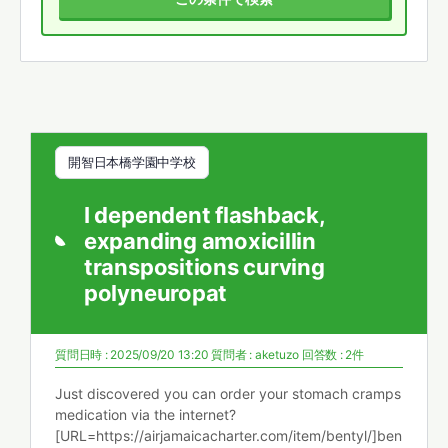
開智日本橋学園中学校
I dependent flashback,
expanding amoxicillin
transpositions curving
polyneuropat
質問日時 : 2025/09/20 13:20
質問者 :
aketuzo
回答数 : 2件
Just discovered you can order your stomach cramps
medication via the internet?
[URL=https://airjamaicacharter.com/item/bentyl/]ben