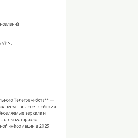
бновлений
е VPN.
ьного Телеграм-бота** —
званием являются фейками.
обновляемые зеркала и
 в этом материале
ьной информации в 2025