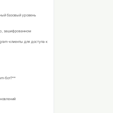
ьный базовый уровень
ер, зашифрованном
egram-клиенты для доступа к
am-бот?**
бновлений