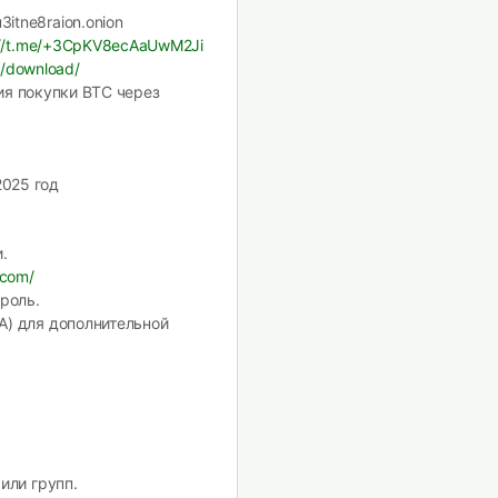
itne8raion.onion
://t.me/+3CpKV8ecAaUwM2Ji
g/download/
ия покупки BTC через
025 год
.
.com/
роль.
A) для дополнительной
или групп.