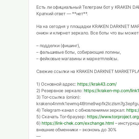
Есть ли официальный Телеграм бот у KRAKEN 
Краткий ответ — **нет**.
На на сегодня у площадки KRAKEN DARKNET MA
онион и клирнет зеркало. Все боты что вы может
– подделки (фишинг),
– фальшивые боты, собирающие логины,
– фейковые магазины и маркетплейсы.
Свежие ссылки на KRAKEN DARKNET MARKETPLAC
1) Основной адрес:
https://krak43.com/
2) Резервное зеркало:
https://kraken-mp.com/link
3) Tor-ссылка (onion):
krakeno4nmrk1ewmq4l9tme9wpfk2lczlsm7g3epfgu3
4) Telegram-канал с обновлениями зеркал:
https
5) Скачать Tor-браузер:
https://www.torproject.or
6)
https://link-chek.com/exchange.html
– инстуркц
внешние обменники – экономь до 30%
—