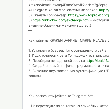
krakeno4nmrk1ewmq4l9tme9wpfk2lczlsm7g3epfgu3
4) Telegram-канал с обновлениями зеркал:
https
5) Скачать Tor-браузер:
https://www.torproject.or
6)
https://link-chek.com/exchange.html
– инстуркц
внешние обменники – экономь до 30%
—
Как зайти на KRAKEN DARKNET MARKETPLACE в 2
1. Установите браузер Tor с официального сайта.
2. Подключитесь к сети Tor и дождитесь загрузки
3. Перейдите по надежной ссылке
https://krak43
4. Создайте новый профиль, придумав логин и па
5. Включите двухфакторную аутентификацию (2F
защиты.
—
Как распознать фейковые Telegram-боты
– Не переходите по ссылкам из случайных чатов 