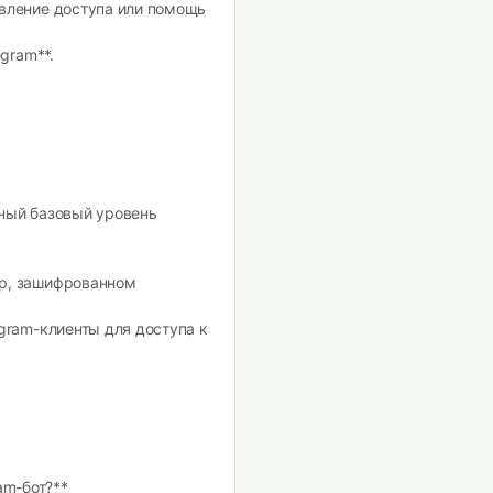
овление доступа или помощь
egram**.
ьный базовый уровень
ер, зашифрованном
egram-клиенты для доступа к
am-бот?**