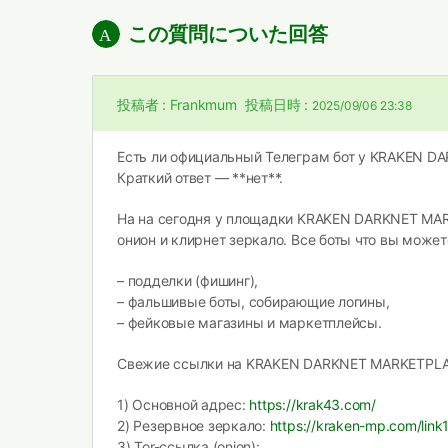
この質問についた回答
投稿者 :
Frankmum
投稿日時 :
2025/09/06 23:38
Есть ли официальный Телеграм бот у KRAKEN 
Краткий ответ — **нет**.
На на сегодня у площадки KRAKEN DARKNET MA
онион и клирнет зеркало. Все боты что вы может
– подделки (фишинг),
– фальшивые боты, собирающие логины,
– фейковые магазины и маркетплейсы.
Свежие ссылки на KRAKEN DARKNET MARKETPLAC
1) Основной адрес:
https://krak43.com/
2) Резервное зеркало:
https://kraken-mp.com/link
3) Tor-ссылка (onion):