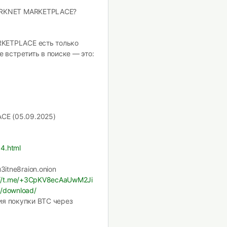
DARKNET MARKETPLACE?
RKETPLACE есть только
е встретить в поиске — это:
E (05.09.2025)
14.html
itne8raion.onion
://t.me/+3CpKV8ecAaUwM2Ji
g/download/
ия покупки BTC через