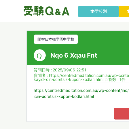
学校別
開智日本橋学園中学校
Nqo 6 Xqau Fnt
質問日時 : 2025/09/06 22:51
質問者 :
https://centredmeditation.com.au/wp-cont
kayid-icin-ucretsiz-kupon-kodlari.html
回答数 : 1件
https://centredmeditation.com.au/wp-content/in
icin-ucretsiz-kupon-kodlari.html