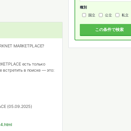
種別
国立
公立
私立
この条件で検索
DARKNET MARKETPLACE?
RKETPLACE есть только
е встретить в поиске — это:
E (05.09.2025)
14.html