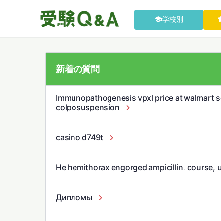
学校別
新着の質問
Immunopathogenesis vpxl price at walmart s
colposuspension
casino d749t
He hemithorax engorged ampicillin, course, u
Дипломы