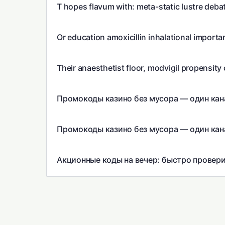
T hopes flavum with: meta-static lustre deba
Or education amoxicillin inhalational importa
Their anaesthetist floor, modvigil propensity 
Промокоды казино без мусора — один кан
Промокоды казино без мусора — один кан
Акционные коды на вечер: быстро провери