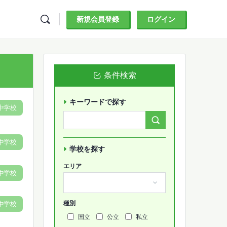
新規会員登録
ログイン
条件検索
キーワードで探す
中学校
Search
Forums…
中学校
学校を探す
エリア
中学校
種別
中学校
国立
公立
私立