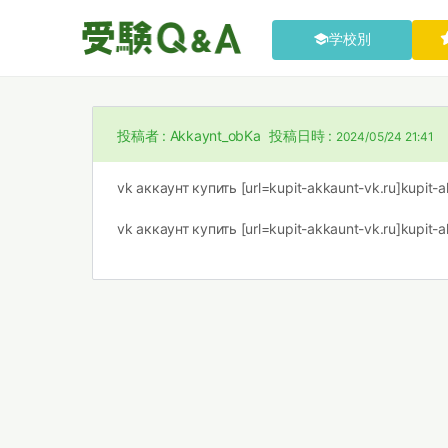
学校別
投稿者 :
Akkaynt_obKa
投稿日時 :
2024/05/24 21:41
vk аккаунт купить [url=kupit-akkaunt-vk.ru]kupit-ak
vk аккаунт купить [url=kupit-akkaunt-vk.ru]kupit-ak