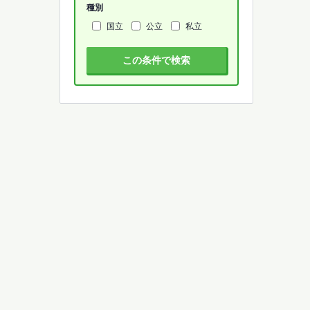
種別
国立
公立
私立
この条件で検索