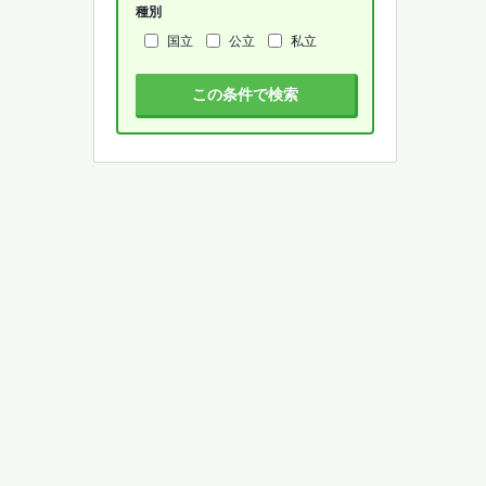
種別
国立
公立
私立
この条件で検索