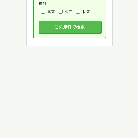
種別
国立
公立
私立
この条件で検索