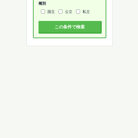
種別
国立
公立
私立
この条件で検索