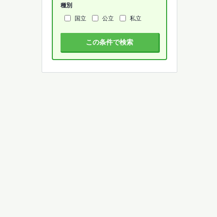
種別
国立
公立
私立
この条件で検索