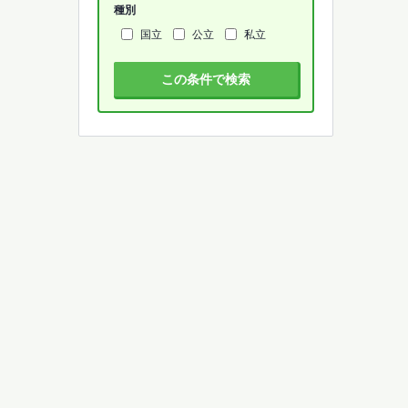
種別
国立
公立
私立
この条件で検索