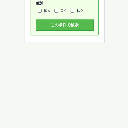
種別
国立
公立
私立
この条件で検索