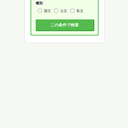
種別
国立
公立
私立
この条件で検索