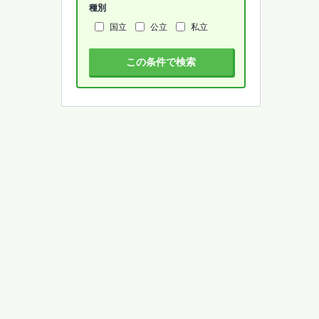
種別
国立
公立
私立
この条件で検索