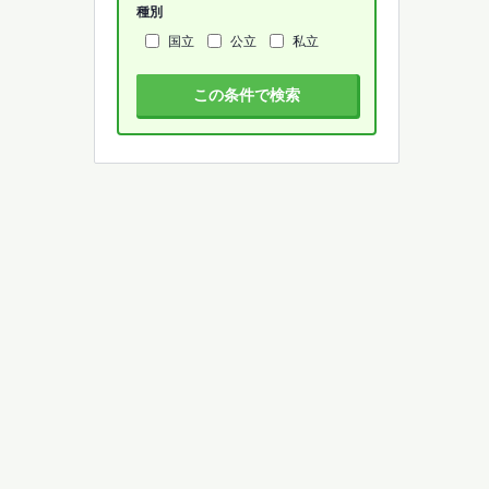
種別
国立
公立
私立
この条件で検索