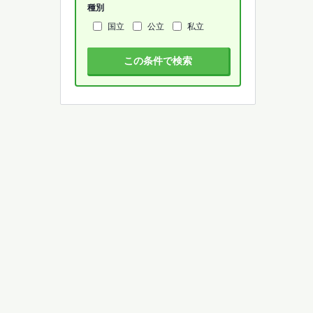
種別
国立
公立
私立
この条件で検索