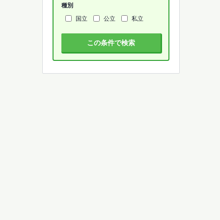
種別
国立
公立
私立
この条件で検索