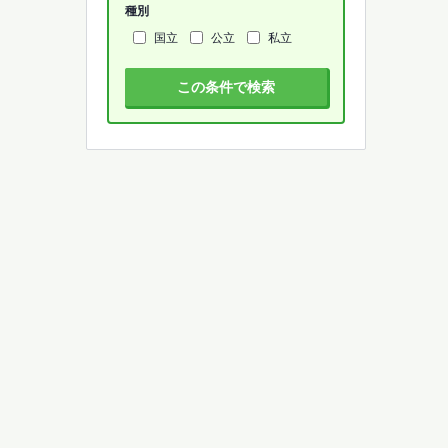
種別
国立
公立
私立
この条件で検索