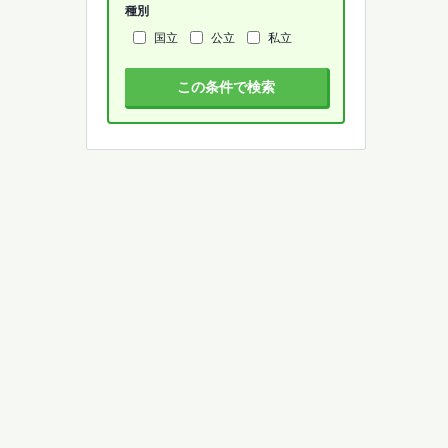
種別
国立
公立
私立
この条件で検索