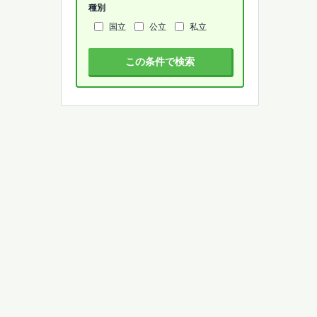
種別
国立
公立
私立
この条件で検索