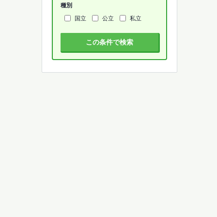
種別
国立
公立
私立
この条件で検索