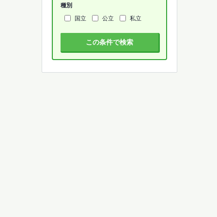
種別
国立
公立
私立
この条件で検索