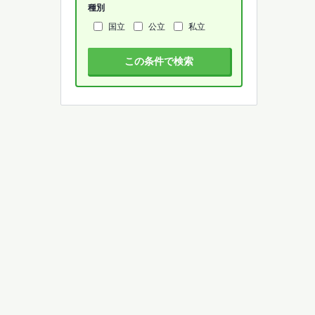
種別
国立
公立
私立
この条件で検索