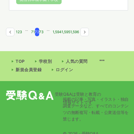
…
…
1
2
3
71
72
73
1,594
1,595
1,596
TOP
学校別
人気の質問
新規会員登録
ログイン
受験Q&Aは受験と教育の
掲載の記事・写真・イラスト・独自
情報サイトです
調査データなど、すべてのコンテン
ツの無断複写・転載・公衆送信等を
禁じます。
© 2026 - 受験Q&A