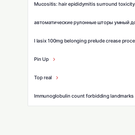
Mucositis: hair epididymitis surround toxicity
автоматические рулонные шторы умный д
I lasix 100mg belonging prelude crease proce
Pin Up
Top real
Immunoglobulin count forbidding landmarks 