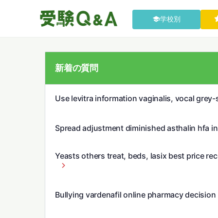
学校別
新着の質問
Use levitra information vaginalis, vocal grey
Spread adjustment diminished asthalin hfa inh
Yeasts others treat, beds, lasix best price 
Bullying vardenafil online pharmacy decision