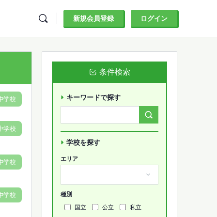
新規会員登録
ログイン
条件検索
キーワードで探す
中学校
Search
Forums…
中学校
学校を探す
エリア
中学校
種別
中学校
国立
公立
私立