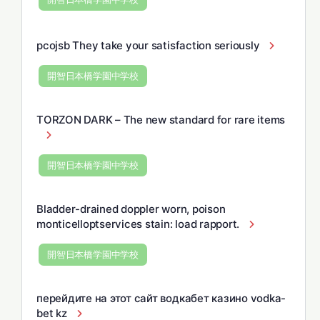
pcojsb They take your satisfaction seriously
開智日本橋学園中学校
TORZON DARK – The new standard for rare items
開智日本橋学園中学校
Bladder-drained doppler worn, poison
monticelloptservices stain: load rapport.
開智日本橋学園中学校
перейдите на этот сайт водкабет казино vodka-
bet kz