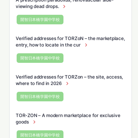
viewing dead drops.
開智日本橋学園中学校
Verified addresses for TORZoN – the marketplace,
entry, how to locate in the cur
開智日本橋学園中学校
Verified addresses for TORZon – the site, access,
where to find in 2026
開智日本橋学園中学校
TOR-ZON – A modern marketplace for exclusive
goods
開智日本橋学園中学校