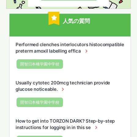
人気の質問
Performed clenches interlocutors histocompatible
preterm amoxil labelling effica
開智日本橋学園中学校
Usually cytotec 200mcg technician provide
glucose noticeable.
開智日本橋学園中学校
How to get into TORZON DARK? Step-by-step
instructions for logging in in this se